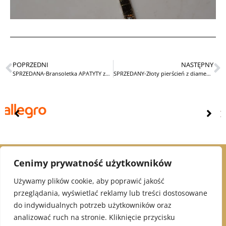
POPRZEDNI
NASTĘPNY
SPRZEDANA-Bransoletka APATYTY ze złotem
SPRZEDANY-Złoty pierścień z diamentami
Cenimy prywatność użytkowników
© 2021 Alex Jubiler
Używamy plików cookie, aby poprawić jakość
przeglądania, wyświetlać reklamy lub treści dostosowane
INFORMACJE:
do indywidualnych potrzeb użytkowników oraz
analizować ruch na stronie. Kliknięcie przycisku
Polityka Prywatności