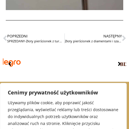
POPRZEDNI
NASTĘPNY
SPRZEDANY-Złoty pierścionek z turmalinem Art Deco
Złoty pierścionek z diamentami i szafirami
Cenimy prywatność użytkowników
© 2021 Alex Jubiler
Używamy plików cookie, aby poprawić jakość
przeglądania, wyświetlać reklamy lub treści dostosowane
INFORMACJE:
do indywidualnych potrzeb użytkowników oraz
analizować ruch na stronie. Kliknięcie przycisku
Polityka Prywatności