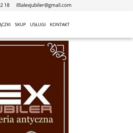
02 18
alexjubiler@gmail.com
ĄCZKI
SKUP
USŁUGI
KONTAKT