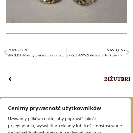
POPRZEDNI
NASTĘPNY
SPRZEDANY-Złoty pierścionek z diamentem 0,32ct
SPRZEDANY-Złoty wisior turkusy i perła STARY
Cenimy prywatność użytkowników
© 2021 Alex Jubiler
Używamy plików cookie, aby poprawić jakość
przeglądania, wyświetlać reklamy lub treści dostosowane
INFORMACJE:
do indywidualnych potrzeb użytkowników oraz