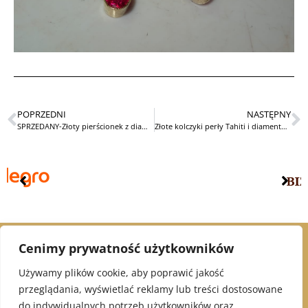
POPRZEDNI
NASTĘPNY
SPRZEDANY-Złoty pierścionek z diamentami STARY
Złote kolczyki perły Tahiti i diamenty-STARE
Cenimy prywatność użytkowników
© 2021 Alex Jubiler
Używamy plików cookie, aby poprawić jakość
przeglądania, wyświetlać reklamy lub treści dostosowane
INFORMACJE:
do indywidualnych potrzeb użytkowników oraz