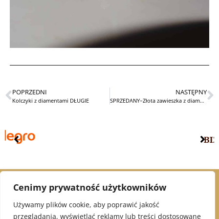
POPRZEDNI
NASTĘPNY
Kolczyki z diamentami DŁUGIE
SPRZEDANY–Złota zawieszka z diamentem 0,6ct
Cenimy prywatność użytkowników
© 2021 Alex Jubiler
Używamy plików cookie, aby poprawić jakość
przeglądania, wyświetlać reklamy lub treści dostosowane