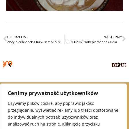
POPRZEDNI
NASTĘPNY
Złoty pierścionek z turkusem STARY
SPRZEDANY-Złoty pierścionek z diamentami
Cenimy prywatność użytkowników
© 2021 Alex Jubiler
Używamy plików cookie, aby poprawić jakość
przeglądania, wyświetlać reklamy lub treści dostosowane
INFORMACJE:
do indywidualnych potrzeb użytkowników oraz
analizować ruch na stronie. Kliknięcie przycisku
Polityka Prywatności