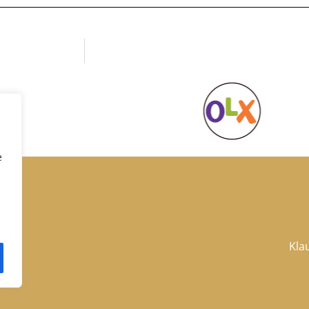
e
Kla