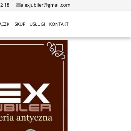
02 18
alexjubiler@gmail.com
ĄCZKI
SKUP
USŁUGI
KONTAKT