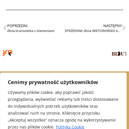
POPRZEDNI
NASTĘPNY
Złota bransoletka z diamentami
SPRZEDANA-Złota WIKTORIAŃSKA bransoletka z granatem XIXw
Cenimy prywatność użytkowników
© 2021 Alex Jubiler
Używamy plików cookie, aby poprawić jakość
przeglądania, wyświetlać reklamy lub treści dostosowane
INFORMACJE:
do indywidualnych potrzeb użytkowników oraz
analizować ruch na stronie. Kliknięcie przycisku
Polityka Prywatności
„Akceptuj wszystkie” oznacza zgodę na wykorzystywanie
Klauzula informacyjna - newsletter
przez nas plików cookie.
Polityka Cookie