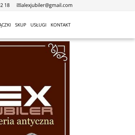
02 18
alexjubiler@gmail.com
ĄCZKI
SKUP
USŁUGI
KONTAKT