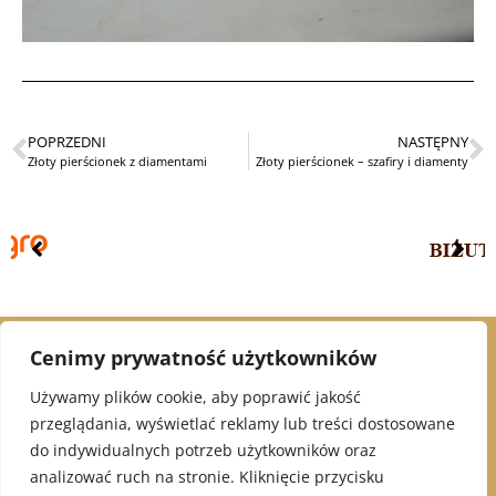
POPRZEDNI
NASTĘPNY
Złoty pierścionek z diamentami
Złoty pierścionek – szafiry i diamenty
Cenimy prywatność użytkowników
© 2021 Alex Jubiler
Używamy plików cookie, aby poprawić jakość
przeglądania, wyświetlać reklamy lub treści dostosowane
INFORMACJE:
do indywidualnych potrzeb użytkowników oraz
analizować ruch na stronie. Kliknięcie przycisku
Polityka Prywatności