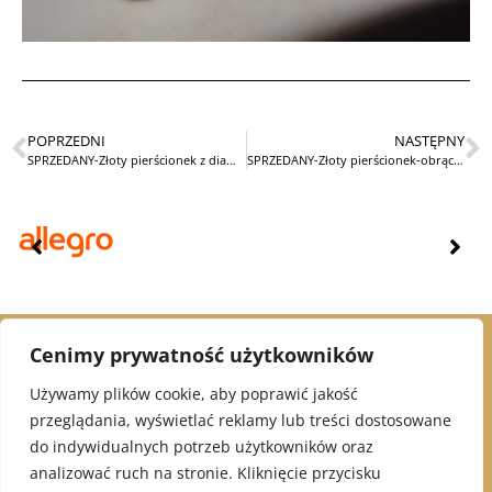
POPRZEDNI
NASTĘPNY
SPRZEDANY-Złoty pierścionek z diamentami Art Deco
SPRZEDANY-Złoty pierścionek-obrączka z diamentami
Cenimy prywatność użytkowników
© 2021 Alex Jubiler
Używamy plików cookie, aby poprawić jakość
przeglądania, wyświetlać reklamy lub treści dostosowane
INFORMACJE:
do indywidualnych potrzeb użytkowników oraz
analizować ruch na stronie. Kliknięcie przycisku
Polityka Prywatności