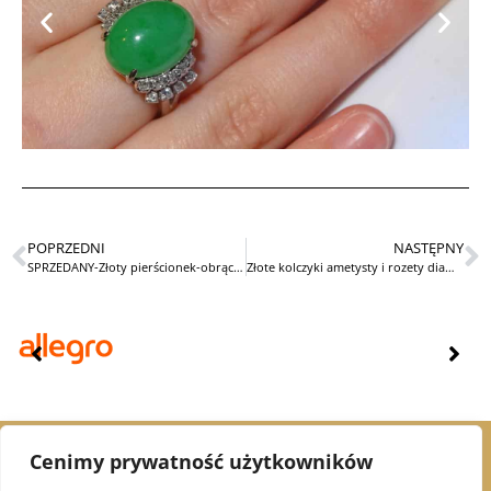
POPRZEDNI
NASTĘPNY
SPRZEDANY-Złoty pierścionek-obrączka z diamentami 0,8ct
Złote kolczyki ametysty i rozety diamentowe STARE
Cenimy prywatność użytkowników
© 2021 Alex Jubiler