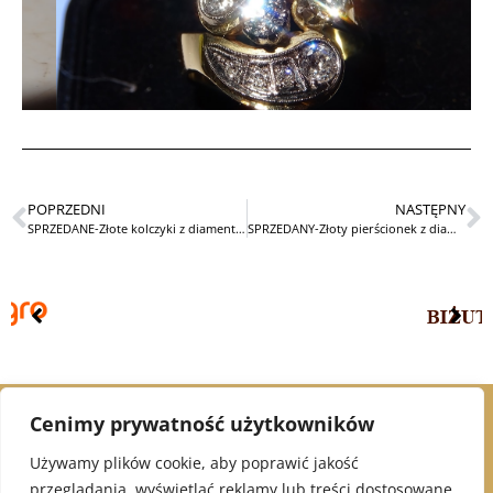
POPRZEDNI
NASTĘPNY
SPRZEDANE-Złote kolczyki z diamentami i szafirami
SPRZEDANY-Złoty pierścionek z diamentami Art Deco
Cenimy prywatność użytkowników
© 2021 Alex Jubiler
Używamy plików cookie, aby poprawić jakość
przeglądania, wyświetlać reklamy lub treści dostosowane