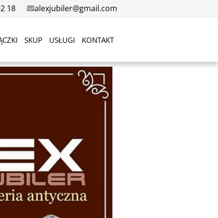
02 18
alexjubiler@gmail.com
ĄCZKI
SKUP
USŁUGI
KONTAKT