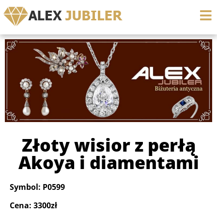
Złoty wisior z perłą
Akoya i diamentami
Symbol: P0599
Cena: 3300zł