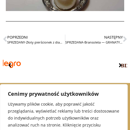
POPRZEDNI
NASTĘPNY
SPRZEDANY-Złoty pierścionek z diamentami
SPRZEDANA-Bransoleta — GRANATY—STARA
Cenimy prywatność użytkowników
© 2021 Alex Jubiler
Używamy plików cookie, aby poprawić jakość
przeglądania, wyświetlać reklamy lub treści dostosowane
INFORMACJE:
do indywidualnych potrzeb użytkowników oraz
analizować ruch na stronie. Kliknięcie przycisku
Polityka Prywatności