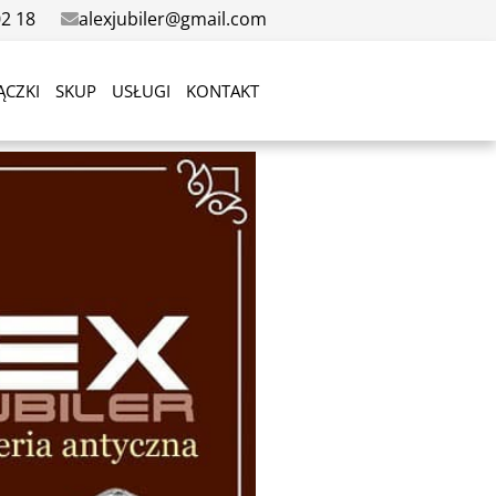
02 18
alexjubiler@gmail.com
ĄCZKI
SKUP
USŁUGI
KONTAKT