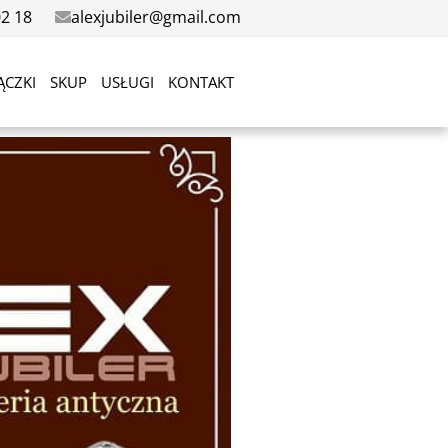
02 18
alexjubiler@gmail.com
ĄCZKI
SKUP
USŁUGI
KONTAKT