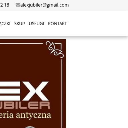
02 18
alexjubiler@gmail.com
ĄCZKI
SKUP
USŁUGI
KONTAKT