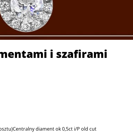
amentami i szafirami
osztu)
Centralny diament ok 0,5ct i/P old cut