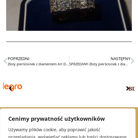
POPRZEDNI
NASTĘPNY
Złoty pierścionek z diamentem Art Deco
SPRZEDANY-Złoty pierścionek z diamentami – STARY
Cenimy prywatność użytkowników
© 2021 Alex Jubiler
Używamy plików cookie, aby poprawić jakość
przeglądania, wyświetlać reklamy lub treści dostosowane