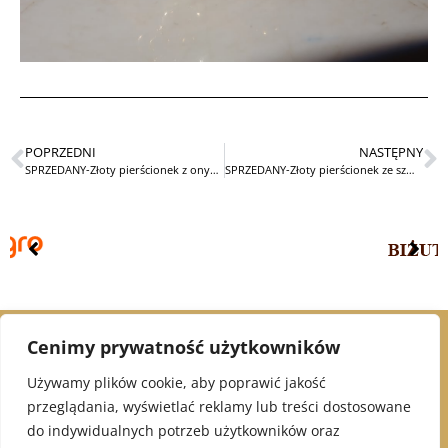
POPRZEDNI
NASTĘPNY
SPRZEDANY-Złoty pierścionek z onyksem i diamentem Art Deco
SPRZEDANY-Złoty pierścionek ze szmaragdami
Cenimy prywatność użytkowników
© 2021 Alex Jubiler
Używamy plików cookie, aby poprawić jakość
przeglądania, wyświetlać reklamy lub treści dostosowane
INFORMACJE:
do indywidualnych potrzeb użytkowników oraz