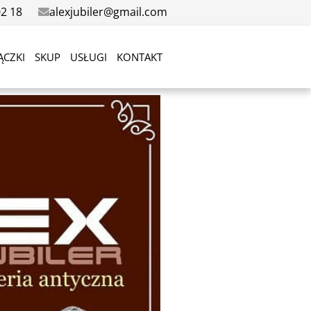
02 18
alexjubiler@gmail.com
ĄCZKI
SKUP
USŁUGI
KONTAKT