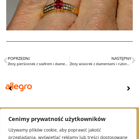
POPRZEDNI
NASTĘPNY
Złoty pierścionek z szafirem i diamentami
Złoty wisiorek z diamentami i rubinem syntetycznym
Cenimy prywatność użytkowników
© 2021 Alex Jubiler
Używamy plików cookie, aby poprawić jakość
przeglądania, wyświetlać reklamy lub treści dostosowane