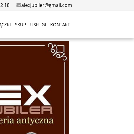
02 18
alexjubiler@gmail.com
ĄCZKI
SKUP
USŁUGI
KONTAKT