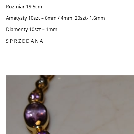
Rozmiar 19,5cm
Ametysty 10szt – 6mm / 4mm, 20szt- 1,6mm
Diamenty 10szt – 1mm
S P R Z E D A N A