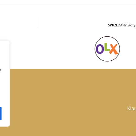
SPRZEDANY Złoty 
e
Kla