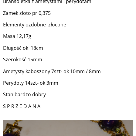
Bransoletka z ametystami i perydotami
Zamek złoto pr 0,375
Elementy ozdobne złocone
Masa 12,17g
Długość ok 18cm
Szerokość 15mm
Ametysty kaboszony 7szt- ok 10mm / 8mm
Perydoty 14szt- ok 3mm
Stan bardzo dobry
S P R Z E D A N A