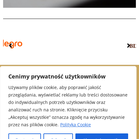
Cenimy prywatność użytkowników
© 2021 Alex Jubiler
Używamy plików cookie, aby poprawić jakość
przeglądania, wyświetlać reklamy lub treści dostosowane
INFORMACJE:
do indywidualnych potrzeb użytkowników oraz
analizować ruch na stronie. Kliknięcie przycisku
Polityka Prywatności
„Akceptuj wszystkie” oznacza zgodę na wykorzystywanie
Klauzula informacyjna - newsletter
przez nas plików cookie.
Polityka Cookie
Klauzula informacyjna - FB
Made with
by Skydoo