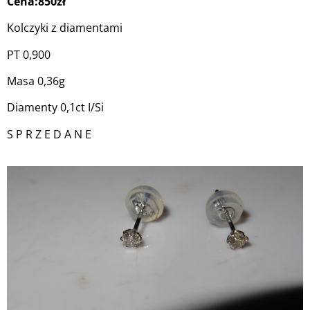
Cena:850zł
Kolczyki z diamentami
PT 0,900
Masa 0,36g
Diamenty 0,1ct I/Si
S P R Z E D A N E