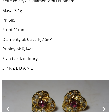
Złote kolczyki z diamentami i rubinami
Masa: 3,1g
Pr ;585
Front 11mm
Diamenty ok 0,3ct I-J / Si-P
Rubiny ok 0,14ct
Stan bardzo dobry
S P R Z E D A N E