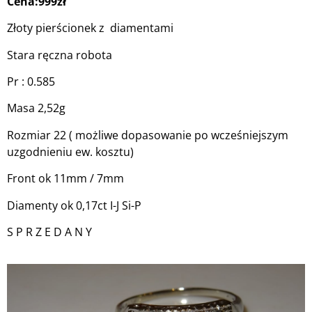
Cena:999zł
Złoty pierścionek z diamentami
Stara ręczna robota
Pr : 0.585
Masa 2,52g
Rozmiar 22 ( możliwe dopasowanie po wcześniejszym
uzgodnieniu ew. kosztu)
Front ok 11mm / 7mm
Diamenty ok 0,17ct I-J Si-P
S P R Z E D A N Y