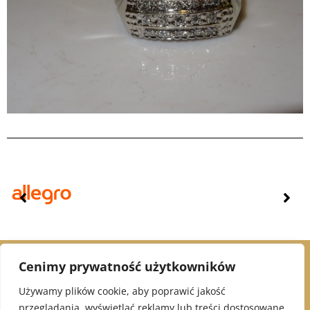
Cenimy prywatność użytkowników
© 2021 Alex Jubiler
Używamy plików cookie, aby poprawić jakość
przeglądania, wyświetlać reklamy lub treści dostosowane