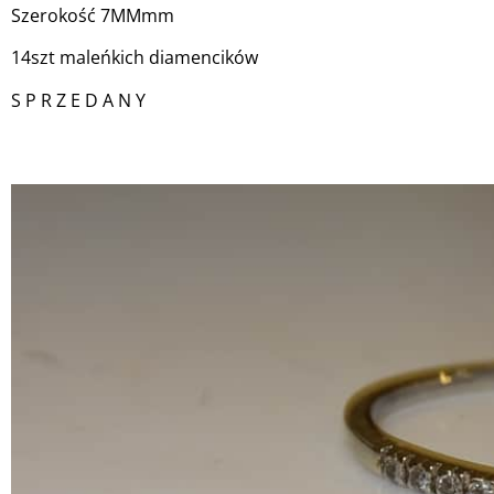
Szerokość 7MMmm
14szt maleńkich diamencików
S P R Z E D A N Y