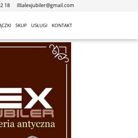
02 18
alexjubiler@gmail.com
ĄCZKI
SKUP
USŁUGI
KONTAKT