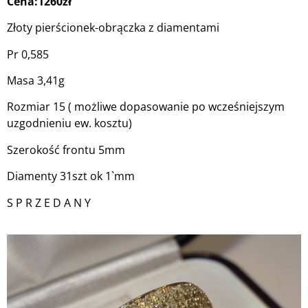
Cena:1260zł
Złoty pierścionek-obrączka z diamentami
Pr 0,585
Masa 3,41g
Rozmiar 15 ( możliwe dopasowanie po wcześniejszym
uzgodnieniu ew. kosztu)
Szerokość frontu 5mm
Diamenty 31szt ok 1`mm
S P R Z E D A N Y