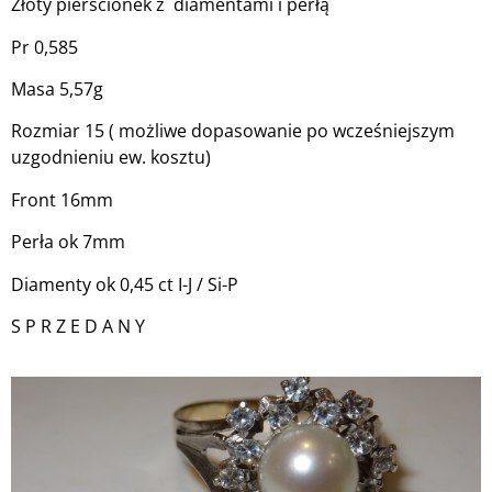
Złoty pierścionek z diamentami i perłą
Pr 0,585
Masa 5,57g
Rozmiar 15 ( możliwe dopasowanie po wcześniejszym
uzgodnieniu ew. kosztu)
Front 16mm
Perła ok 7mm
Diamenty ok 0,45 ct I-J / Si-P
S P R Z E D A N Y