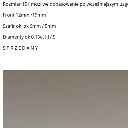
Rozmiar 15 ( możliwe dopasowanie po wcześniejszym uzgo
Front 12mm /19mm
Szafir ok ok 6mm / 5mm
Diamenty ok 0,16ct I-J / Si
S P R Z E D A N Y