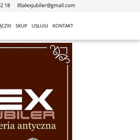
02 18
alexjubiler@gmail.com
ĄCZKI
SKUP
USŁUGI
KONTAKT