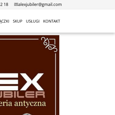
02 18
alexjubiler@gmail.com
ĄCZKI
SKUP
USŁUGI
KONTAKT