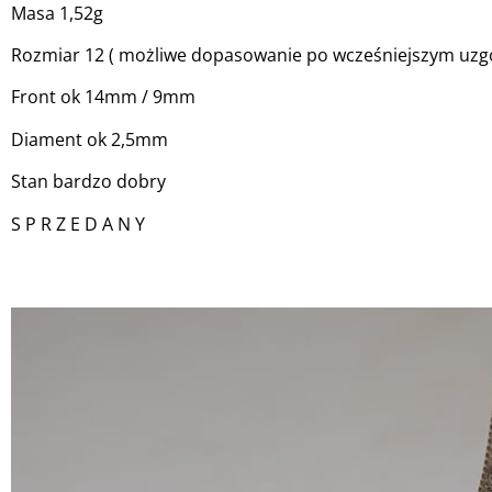
Masa 1,52g
Rozmiar 12 ( możliwe dopasowanie po wcześniejszym uzgo
Front ok 14mm / 9mm
Diament ok 2,5mm
Stan bardzo dobry
S P R Z E D A N Y