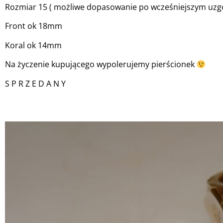
Rozmiar 15 ( możliwe dopasowanie po wcześniejszym uzgo
Front ok 18mm
Koral ok 14mm
Na życzenie kupującego wypolerujemy pierścionek
S P R Z E D A N Y