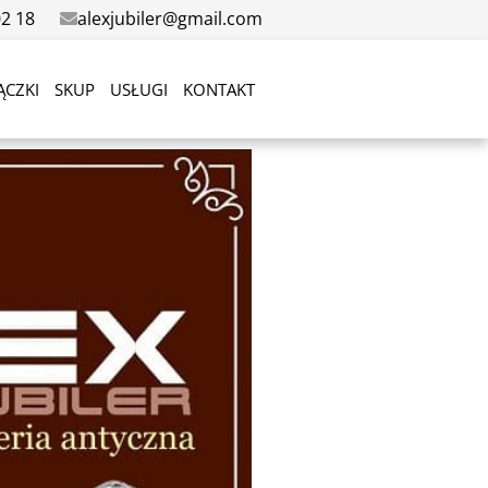
02 18
alexjubiler@gmail.com
ĄCZKI
SKUP
USŁUGI
KONTAKT