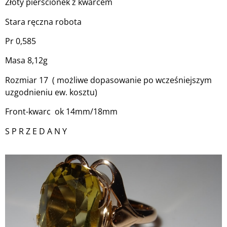
Złoty pierścionek z kwarcem
Stara ręczna robota
Pr 0,585
Masa 8,12g
Rozmiar 17 ( możliwe dopasowanie po wcześniejszym
uzgodnieniu ew. kosztu)
Front-kwarc ok 14mm/18mm
S P R Z E D A N Y