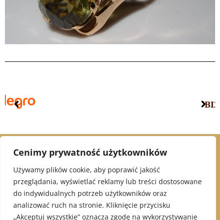
Cenimy prywatność użytkowników
© 2021 Alex Jubiler
Używamy plików cookie, aby poprawić jakość
przeglądania, wyświetlać reklamy lub treści dostosowane
INFORMACJE:
do indywidualnych potrzeb użytkowników oraz
analizować ruch na stronie. Kliknięcie przycisku
Polityka Prywatności
„Akceptuj wszystkie” oznacza zgodę na wykorzystywanie