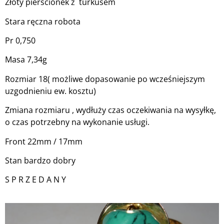
Złoty pierścionek z turkusem
Stara ręczna robota
Pr 0,750
Masa 7,34g
Rozmiar 18( możliwe dopasowanie po wcześniejszym
uzgodnieniu ew. kosztu)
Zmiana rozmiaru , wydłuży czas oczekiwania na wysyłkę,
o czas potrzebny na wykonanie usługi.
Front 22mm / 17mm
Stan bardzo dobry
S P R Z E D A N Y