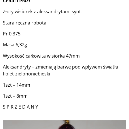
Cena:1190zł
Złoty wisiorek z aleksandrytami synt.
Stara ręczna robota
Pr 0,375
Masa 6,32g
Wysokość całkowita wisiorka 47mm
Aleksandryty – zmieniają barwę pod wpływem światła
fiolet-zielononiebieski
1szt – 14mm
1szt – 8mm
S P R Z E D A N Y