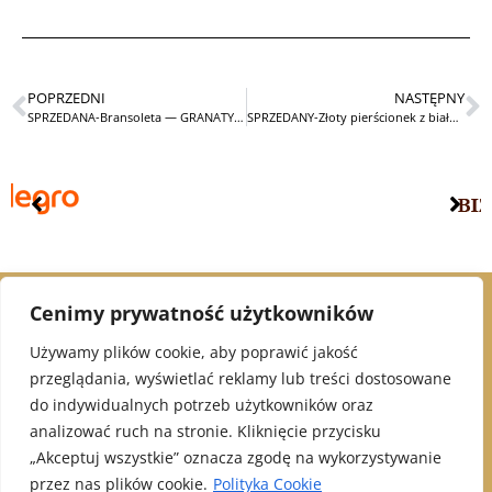
POPRZEDNI
NASTĘPNY
SPRZEDANA-Bransoleta — GRANATY—STARA
SPRZEDANY-Złoty pierścionek z białym szafirem i emalią CARSKA ROSJA
Cenimy prywatność użytkowników
© 2021 Alex Jubiler
Używamy plików cookie, aby poprawić jakość
przeglądania, wyświetlać reklamy lub treści dostosowane
INFORMACJE:
do indywidualnych potrzeb użytkowników oraz
analizować ruch na stronie. Kliknięcie przycisku
Polityka Prywatności
„Akceptuj wszystkie” oznacza zgodę na wykorzystywanie
Klauzula informacyjna - newsletter
przez nas plików cookie.
Polityka Cookie